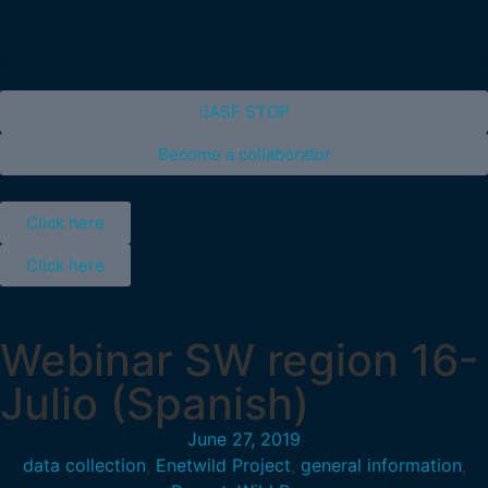
ASF STOP
Become a collaborator
Click here
Click here
Webinar SW region 16-
Julio (Spanish)
June 27, 2019
data collection
,
Enetwild Project
,
general information
,